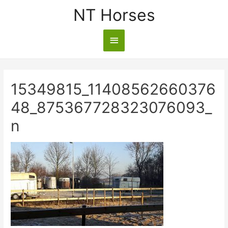
NT Horses
15349815_11408562660376
48_875367728323076093_
n