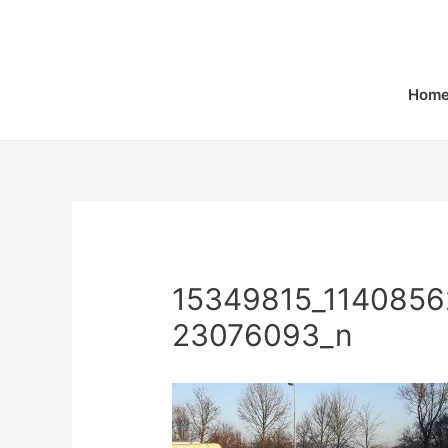
Home
15349815_114085
23076093_n