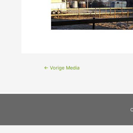
←
Vorige Media
C