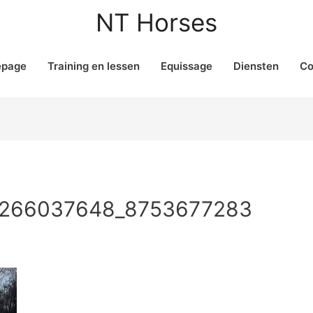
NT Horses
page
Training en lessen
Equissage
Diensten
Co
6266037648_8753677283