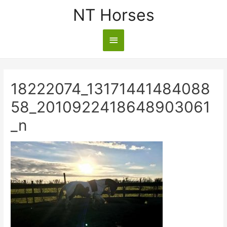
NT Horses
18222074_13171441484088
58_2010922418648903061
_n