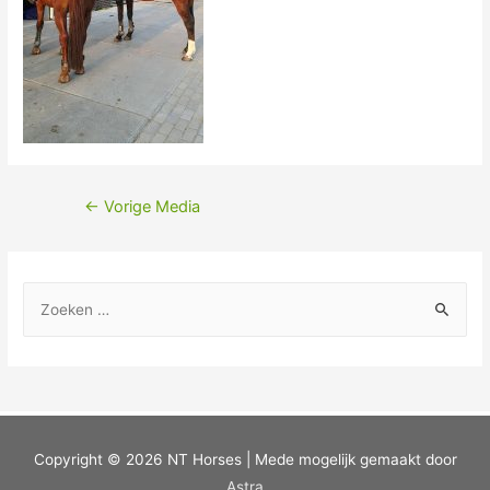
←
Vorige Media
Copyright © 2026
NT Horses
| Mede mogelijk gemaakt door
Astra