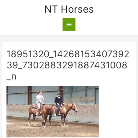
NT Horses
18951320_14268153407392
39_7302883291887431008
_n