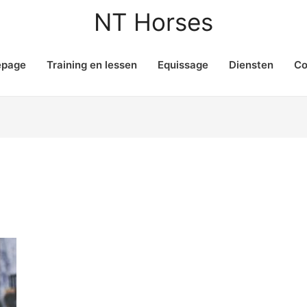
NT Horses
page
Training en lessen
Equissage
Diensten
Co