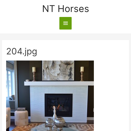
NT Horses
204.jpg