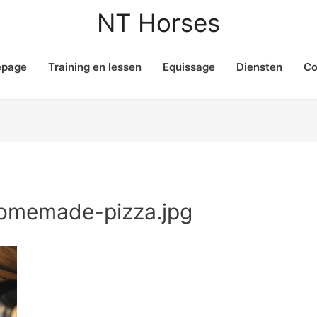
NT Horses
page
Training en lessen
Equissage
Diensten
Co
omemade-pizza.jpg