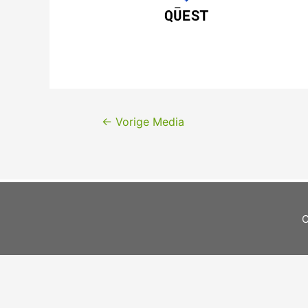
←
Vorige Media
C