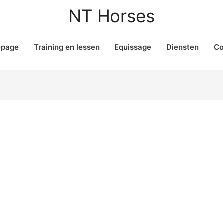
NT Horses
page
Training en lessen
Equissage
Diensten
Co